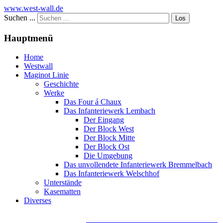
www.west-wall.de
Suchen ...
Los
Hauptmenü
Home
Westwall
Maginot Linie
Geschichte
Werke
Das Four á Chaux
Das Infanteriewerk Lembach
Der Eingang
Der Block West
Der Block Mitte
Der Block Ost
Die Umgebung
Das unvollendete Infanteriewerk Bremmelbach
Das Infanteriewerk Welschhof
Unterstände
Kasematten
Diverses