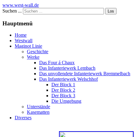
www.west-wall.de
Suchen ...
Los
Hauptmenü
Home
Westwall
Maginot Linie
Geschichte
Werke
Das Four á Chaux
Das Infanteriewerk Lembach
Das unvollendete Infanteriewerk Bremmelbach
Das Infanteriewerk Welschhof
Der Block 1
Der Block 2
Der Block 3
Die Umgebung
Unterstände
Kasematten
Diverses