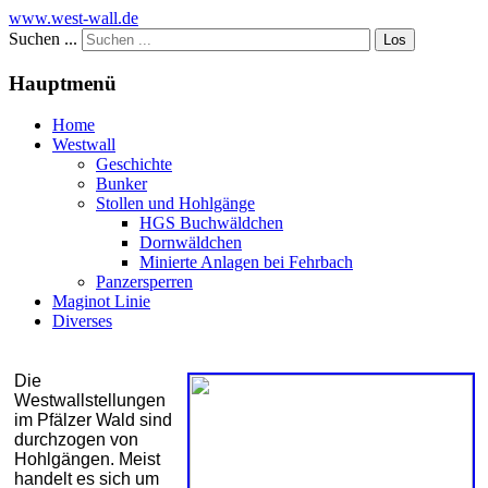
www.west-wall.de
Suchen ...
Los
Hauptmenü
Home
Westwall
Geschichte
Bunker
Stollen und Hohlgänge
HGS Buchwäldchen
Dornwäldchen
Minierte Anlagen bei Fehrbach
Panzersperren
Maginot Linie
Diverses
Die
Westwallstellungen
im Pfälzer Wald sind
durchzogen von
Hohlgängen. Meist
handelt es sich um